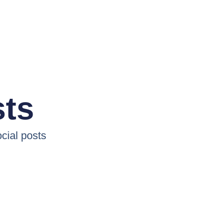
sts
cial posts