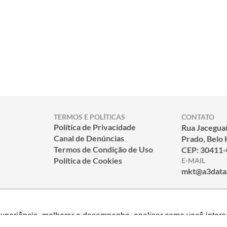
TERMOS E POLÍTICAS
CONTATO
Política de Privacidade
Rua Jaceguaí
Canal de Denúncias
Prado, Belo
Termos de Condição de Uso
CEP: 30411
Política de Cookies
E-MAIL
mkt@a3data
experiência, melhorar o desempenho, analisar como você intera