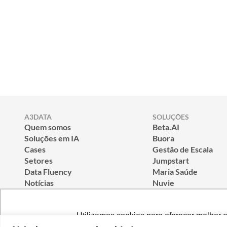
A3DATA
SOLUÇÕES
Quem somos
Beta.AI
Soluções em IA
Buora
Cases
Gestão de Escala
Setores
Jumpstart
Data Fluency
Maria Saúde
Notícias
Nuvie
Seja um Eu.A3
Utilizamos cookies para oferecer melhor 