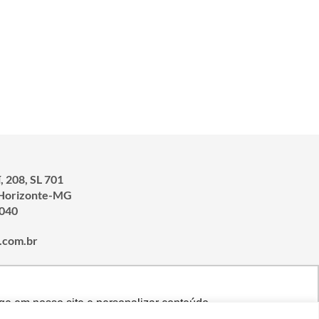
, 208, SL 701
 Horizonte-MG
-040
.com.br
ge em nosso site e personalizar conteúdo.