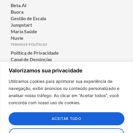
Beta.AI
Buora
Gestão de Escala
Jumpstart
Maria Saúde
Nuvie
TERMOS E POLÍTICAS
Política de Privacidade
Canal de Denúncias
Termos de Condição de Uso
Valorizamos sua privacidade
Política de Cookies
CONTATO
Utilizamos cookies para aprimorar sua experiência de
Rua Jaceguaí, 208, SL 701
navegação, exibir anúncios ou conteúdo personalizado e
Prado, Belo Horizonte-MG
analisar nosso tráfego. Ao clicar em “Aceitar todos”, você
CEP: 30411-040
concorda com nosso uso de cookies.
E-MAIL
Utilizamos cookies para oferecer melhor
mkt@a3data.com.br
experiência, melhorar o desempenho, analisar
ACEITAR TUDO
como você interage em nosso site e
personalizar conteúdo.