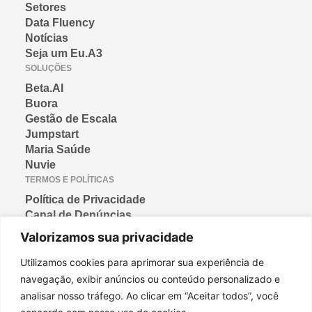
Setores
Data Fluency
Notícias
Seja um Eu.A3
SOLUÇÕES
Beta.AI
Buora
Gestão de Escala
Jumpstart
Maria Saúde
Nuvie
TERMOS E POLÍTICAS
Política de Privacidade
Canal de Denúncias
Termos de Condição de Uso
Valorizamos sua privacidade
Política de Cookies
CONTATO
Utilizamos cookies para aprimorar sua experiência de
navegação, exibir anúncios ou conteúdo personalizado e
Rua Jaceguaí, 208, SL 701
analisar nosso tráfego. Ao clicar em “Aceitar todos”, você
Prado, Belo Horizonte-MG
CEP: 30411-040