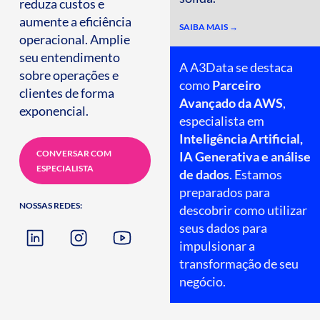
reduza custos e
aumente a eficiência
SAIBA MAIS →
operacional. Amplie
seu entendimento
A A3Data se destaca
sobre operações e
como
Parceiro
clientes de forma
Avançado da AWS
,
exponencial.
especialista em
Inteligência Artificial,
CONVERSAR COM
IA Generativa e análise
ESPECIALISTA
de dados
. Estamos
preparados para
NOSSAS REDES:
descobrir como utilizar
seus dados para
impulsionar a
transformação de seu
negócio.