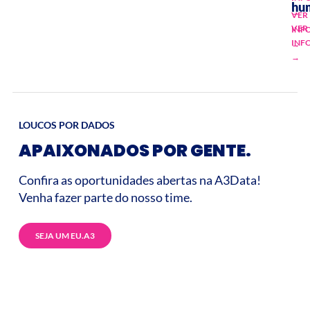
hu
→
VER
VER
INF
INF
→
→
LOUCOS POR DADOS
APAIXONADOS POR GENTE.
Confira as oportunidades abertas na A3Data!
Venha fazer parte do nosso time.
SEJA UM EU.A3