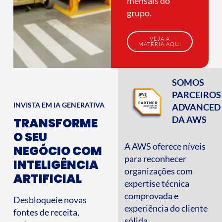
mensais do
grupo.
VEJA A
MATÉRIA AQUI
SOMOS
PARCEIROS
INVISTA EM IA GENERATIVA
ADVANCED
DA AWS
TRANSFORME
O SEU
A AWS oferece níveis
NEGÓCIO COM
para reconhecer
INTELIGÊNCIA
organizações com
ARTIFICIAL
expertise técnica
comprovada e
Desbloqueie novas
experiência do cliente
fontes de receita,
sólida.