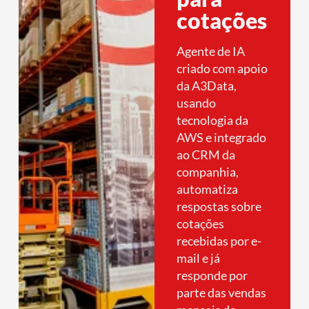
cotações
Agente de IA
criado com apoio
da A3Data,
usando
tecnologia da
AWS e integrado
ao CRM da
companhia,
automatiza
respostas sobre
cotações
recebidas por e-
mail e já
responde por
parte das vendas