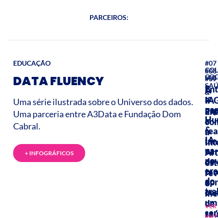
PARCEIROS:
EDUCAÇÃO
#07
CO
#08
COG
DATA FLUENCY
IAG
#09
SA
En
A
&
a
IA
IA
Uma série ilustrada sobre o Universo dos dados.
par
asp
En
Uma parceria entre A3Data e Fundação Dom
Hu
a
co
Cabral.
&
rea
a
IA
um
Int
na
va
Art
+ INFOGRÁFICOS
no
de
est
er
tar
re
do
ap
o
tra
co
me
um
de
VER
ser
saú
INF