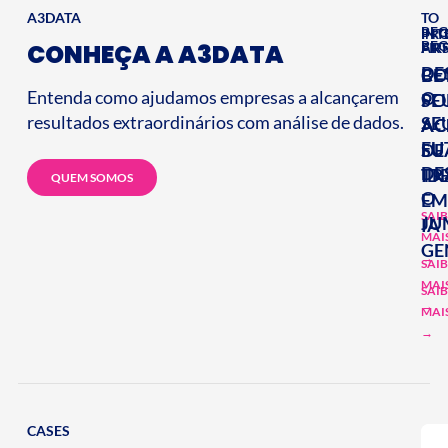
A3DATA
TO
BEG
INT
PRO
BEG
CONHEÇA A A3DATA
ART
FIR
DE
C
BE
Entenda como ajudamos empresas a alcançarem
O
PO
SE
resultados extraordinários com análise de dados.
SE
AC
AC
FU
SU
DE
DE
TR
ID
QUEM SOMOS
O
E
SAI
JU
IA
MAI
GE
→
SAI
MAI
SAI
→
MAI
→
CASES