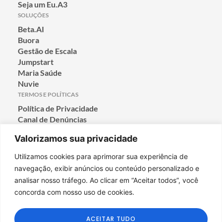
Seja um Eu.A3
SOLUÇÕES
Beta.AI
Buora
Gestão de Escala
Jumpstart
Maria Saúde
Nuvie
TERMOS E POLÍTICAS
Política de Privacidade
Canal de Denúncias
Termos de Condição de Uso
Valorizamos sua privacidade
Política de Cookies
CONTATO
Utilizamos cookies para aprimorar sua experiência de
Rua Jaceguaí, 208, SL 701
navegação, exibir anúncios ou conteúdo personalizado e
Prado, Belo Horizonte-MG
analisar nosso tráfego. Ao clicar em “Aceitar todos”, você
CEP: 30411-040
concorda com nosso uso de cookies.
E-MAIL
Utilizamos cookies para oferecer melhor
mkt@a3data.com.br
experiência, melhorar o desempenho, analisar
ACEITAR TUDO